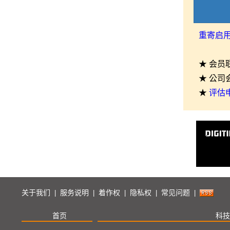
重寄启
★ 会员
★ 公司
★
评估
关于我们
服务说明
着作权
隐私权
常见问题
|
|
|
|
|
首页
科技