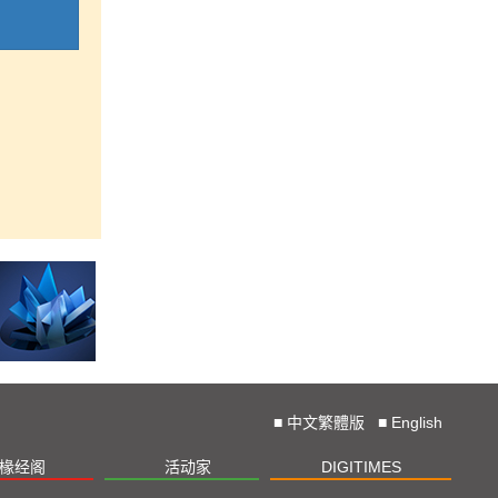
■
中文繁體版
■
English
椽经阁
活动家
DIGITIMES