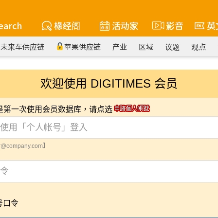
earch
椽经阁
活动家
影音
英
未来车供应链
苹果供应链
产业
区域
议题
观点
欢迎使用 DIGITIMES 会员
您是第一次使用会员数据库，请点选
@company.com】
号口令