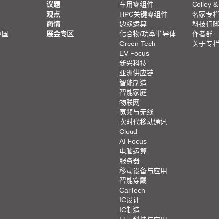
议题
车用零组件
Colley &
观点
HPC关键零组件
名家专
商情
边缘运算
科技行
中国
展会专区
化合物/功率半导体
作者群
Green Tech
关于专
EV Focus
新兴科技
亚洲供应链
智能制造
智能家庭
物联网
宽频与无线
次时代移动通讯
Cloud
AI Focus
电脑运算
服务器
移动设备与应用
智能穿戴
CarTech
IC设计
IC制造