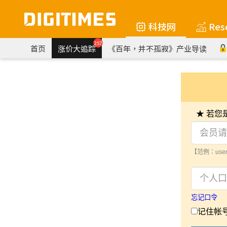
科技网
Res
257
首页
涨价大追踪
《百年，并不孤寂》产业导读
★ 若
【范例：user
忘记口令
记住帐