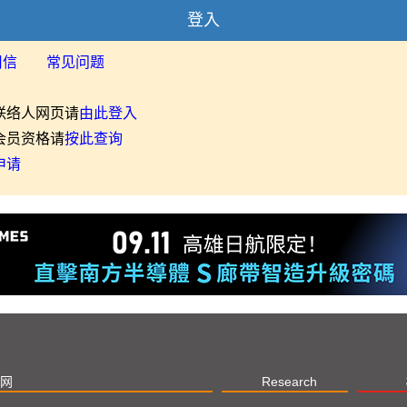
登入
用信
常见问题
联络人网页请
由此登入
会员资格请
按此查询
申请
网
Research