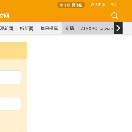
评估申请
登入
繁体版
简体版
文网
漫新闻
听新闻
每日椽真
商情
AI EXPO Taiwan
COM