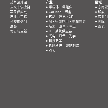
芯片战升温
产业
区域
未来车供应链
●
半导体．零组件
●
东南亚
苹果供应链
●
CarTech．绿能
●
印度
产业九宫格
●
移动．通讯．XR
●
东亚/
科技椽送门
●
AI．智能应用．电商物流
●
国际
展会
●
航太．卫星．军工
●
图表
修订与更新
●
IT．系统供应链
●
光电．显示．光学
●
科技政策
●
物联科技．智能制造
●
图表