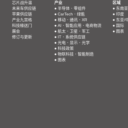
芯片战升温
产业
区域
未来车供应链
●
半导体．零组件
●
东南亚
苹果供应链
●
CarTech．绿能
●
印度
产业九宫格
●
移动．通讯．XR
●
东亚/
科技椽送门
●
AI．智能应用．电商物流
●
国际
展会
●
航太．卫星．军工
●
图表
修订与更新
●
IT．系统供应链
●
光电．显示．光学
●
科技政策
●
物联科技．智能制造
●
图表