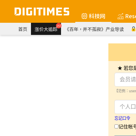
科技网
Res
257
首页
涨价大追踪
《百年，并不孤寂》产业导读
★ 若
【范例：user
忘记口令
记住帐