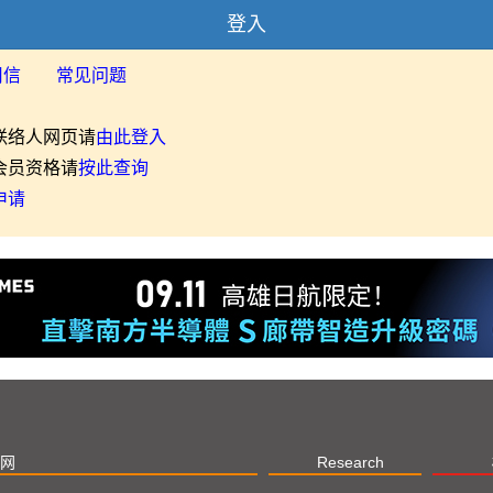
登入
用信
常见问题
联络人网页请
由此登入
会员资格请
按此查询
申请
网
Research