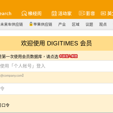
earch
椽经阁
活动家
影音
英
未来车供应链
苹果供应链
产业
区域
议题
观点
欢迎使用 DIGITIMES 会员
您是第一次使用会员数据库，请点选
@company.com】
号口令