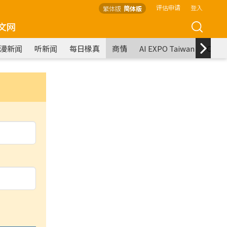
评估申请
登入
繁体版
简体版
文网
漫新闻
听新闻
每日椽真
商情
AI EXPO Taiwan
COM