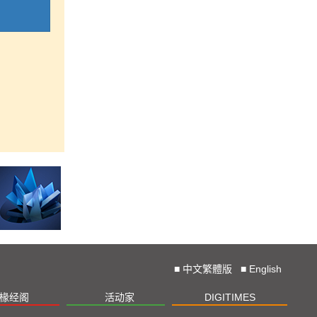
■
中文繁體版
■
English
椽经阁
活动家
DIGITIMES