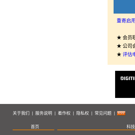
重寄启
★ 会员
★ 公司
★
评估
关于我们
服务说明
着作权
隐私权
常见问题
|
|
|
|
|
首页
科技