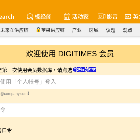
earch
椽经阁
活动家
影音
英
未来车供应链
苹果供应链
产业
区域
议题
观点
欢迎使用 DIGITIMES 会员
您是第一次使用会员数据库，请点选
@company.com】
号口令