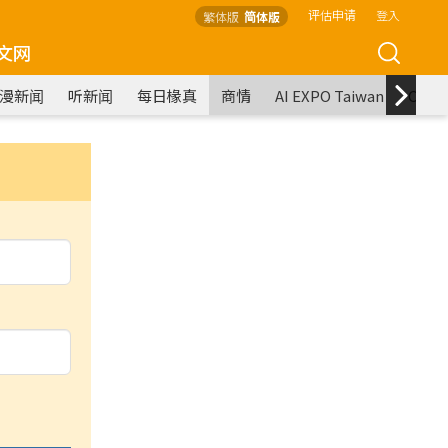
评估申请
登入
繁体版
简体版
文网
漫新闻
听新闻
每日椽真
商情
AI EXPO Taiwan
COM