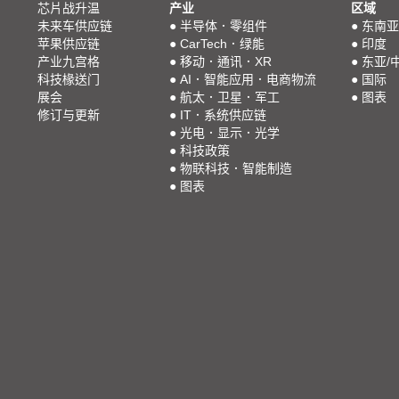
芯片战升温
产业
区域
未来车供应链
●
半导体．零组件
●
东南亚
苹果供应链
●
CarTech．绿能
●
印度
产业九宫格
●
移动．通讯．XR
●
东亚/
科技椽送门
●
AI．智能应用．电商物流
●
国际
展会
●
航太．卫星．军工
●
图表
修订与更新
●
IT．系统供应链
●
光电．显示．光学
●
科技政策
●
物联科技．智能制造
●
图表