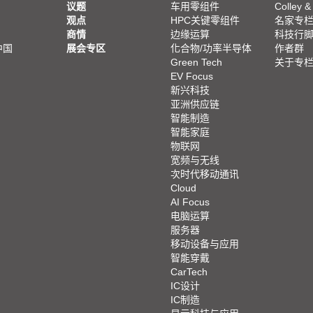
议题
车用零组件
Colley &
观点
HPC关键零组件
名家专
商情
边缘运算
科技行
中国
展会专区
化合物/功率半导体
作者群
Green Tech
关于专
EV Focus
新兴科技
亚洲供应链
智能制造
智能家庭
物联网
宽频与无线
次时代移动通讯
Cloud
AI Focus
电脑运算
服务器
移动设备与应用
智能穿戴
CarTech
IC设计
IC制造