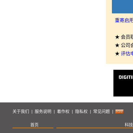
重寄启
★ 会员
★ 公司
★
评估
关于我们
服务说明
着作权
隐私权
常见问题
|
|
|
|
|
首页
科技