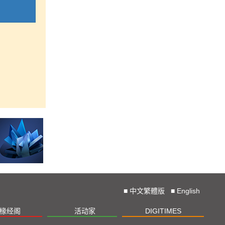
■
中文繁體版
■
English
椽经阁
活动家
DIGITIMES