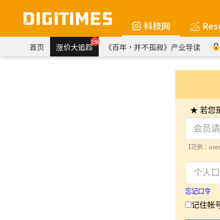
科技网
Res
259
首页
涨价大追踪
《百年，并不孤寂》产业导读
★ 若
【范例：user
忘记口令
记住帐