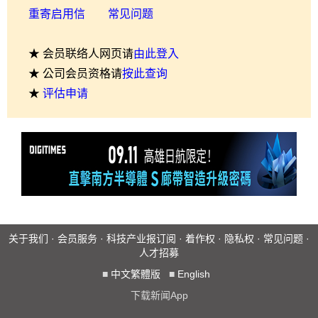
重寄启用信
常见问题
★ 会员联络人网页请
由此登入
★ 公司会员资格请
按此查询
★
评估申请
关于我们
·
会员服务
·
科技产业报订阅
·
着作权
·
隐私权
·
常见问题
·
人才招募
■
中文繁體版
■
English
下载新闻App