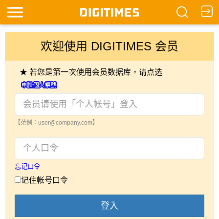
欢迎使用 DIGITIMES 会员
★ 若您是第一次使用会员数据库，请点选
【范例：user@company.com】
忘记口令
记住帐号口令
登入