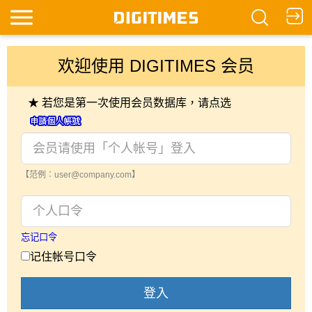
欢迎使用 DIGITIMES 会员
★ 若您是第一次使用会员数据库，请点选
【范例：user@company.com】
忘记口令
记住帐号口令
登入