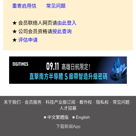
重寄启用信
常见问题
★ 会员联络人网页请
由此登入
★ 公司会员资格请
按此查询
★
评估申请
关于我们
·
会员服务
·
科技产业报订阅
·
着作权
·
隐私权
·
常见问题
·
人才招募
■
中文繁體版
■
English
下载新闻App