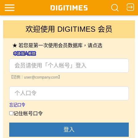
欢迎使用 DIGITIMES 会员
★ 若您是第一次使用会员数据库，请点选
【范例：user@company.com】
忘记口令
记住帐号口令
登入