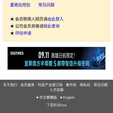
重寄启用信
常见问题
★ 会员联络人网页请
由此登入
★ 公司会员资格请
按此查询
★
评估申请
关于我们
·
会员服务
·
科技产业报订阅
·
着作权
·
隐私权
·
常见问题
·
人才招募
■
中文繁體版
■
English
下载新闻App