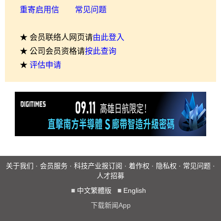
重寄启用信
常见问题
★ 会员联络人网页请
由此登入
★ 公司会员资格请
按此查询
★
评估申请
关于我们
·
会员服务
·
科技产业报订阅
·
着作权
·
隐私权
·
常见问题
·
人才招募
■
中文繁體版
■
English
下载新闻App