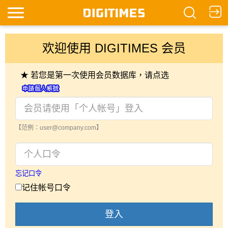
欢迎使用 DIGITIMES 会员
★ 若您是第一次使用会员数据库，请点选
【范例：user@company.com】
忘记口令
记住帐号口令
登入