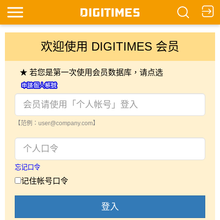
欢迎使用 DIGITIMES 会员
★ 若您是第一次使用会员数据库，请点选
【范例：user@company.com】
忘记口令
记住帐号口令
登入