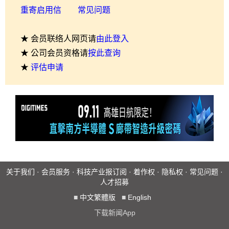
重寄启用信
常见问题
★ 会员联络人网页请
由此登入
★ 公司会员资格请
按此查询
★
评估申请
关于我们
·
会员服务
·
科技产业报订阅
·
着作权
·
隐私权
·
常见问题
·
人才招募
■
中文繁體版
■
English
下载新闻App