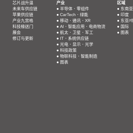
芯片战升温
产业
区域
未来车供应链
●
半导体．零组件
●
东南亚
苹果供应链
●
CarTech．绿能
●
印度
产业九宫格
●
移动．通讯．XR
●
东亚/
科技椽送门
●
AI．智能应用．电商物流
●
国际
展会
●
航太．卫星．军工
●
图表
修订与更新
●
IT．系统供应链
●
光电．显示．光学
●
科技政策
●
物联科技．智能制造
●
图表