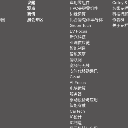
议题
车用零组件
Colley &
观点
HPC关键零组件
名家专
商情
边缘运算
科技行
中国
展会专区
化合物/功率半导体
作者群
Green Tech
关于专
EV Focus
新兴科技
亚洲供应链
智能制造
智能家庭
物联网
宽频与无线
次时代移动通讯
Cloud
AI Focus
电脑运算
服务器
移动设备与应用
智能穿戴
CarTech
IC设计
IC制造