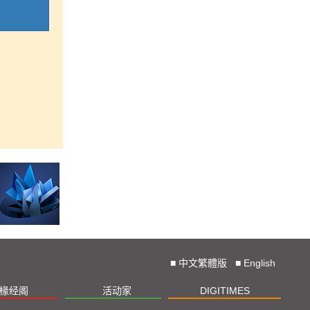
■
中文繁體版
■
English
椽经阁
活动家
DIGITIMES