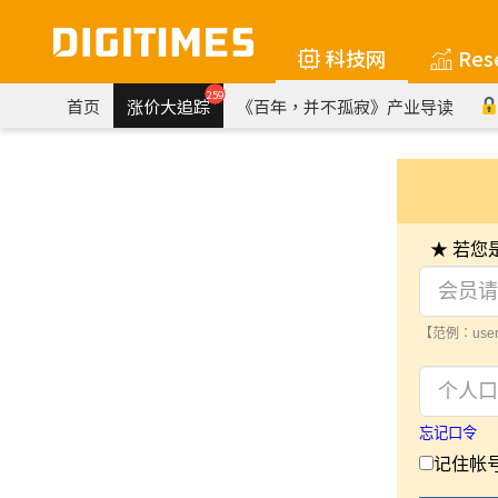
科技网
Res
259
首页
涨价大追踪
《百年，并不孤寂》产业导读
★ 若
【范例：user
忘记口令
记住帐