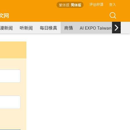
评估申请
登入
繁体版
简体版
文网
漫新闻
听新闻
每日椽真
商情
AI EXPO Taiwan
COM