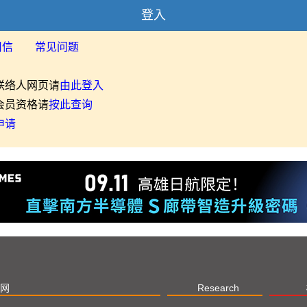
登入
用信
常见问题
联络人网页请
由此登入
会员资格请
按此查询
申请
网
Research