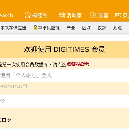
earch
椽经阁
活动家
影音
英
未来车供应链
苹果供应链
产业
区域
议题
观点
欢迎使用 DIGITIMES 会员
您是第一次使用会员数据库，请点选
@company.com】
号口令