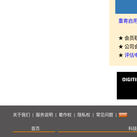
重寄启
★ 会员
★ 公司
★
评估
关于我们
服务说明
着作权
隐私权
常见问题
|
|
|
|
|
首页
科技