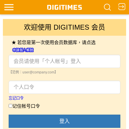
欢迎使用 DIGITIMES 会员
★ 若您是第一次使用会员数据库，请点选
【范例：user@company.com】
忘记口令
记住帐号口令
登入