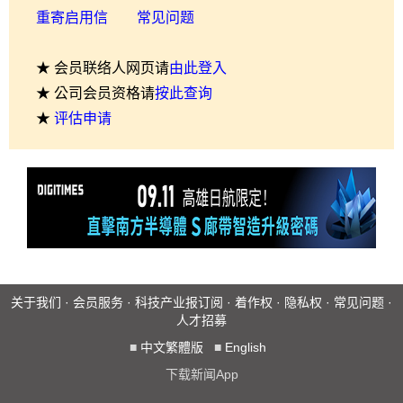
重寄启用信
常见问题
★ 会员联络人网页请
由此登入
★ 公司会员资格请
按此查询
★
评估申请
关于我们
·
会员服务
·
科技产业报订阅
·
着作权
·
隐私权
·
常见问题
·
人才招募
■
中文繁體版
■
English
下载新闻App