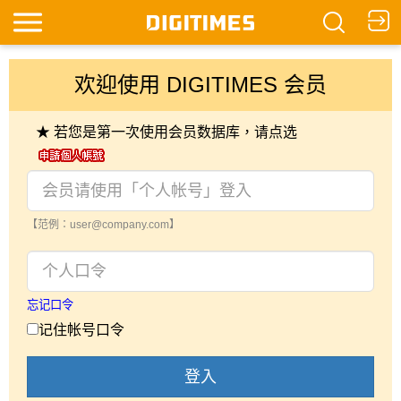
欢迎使用 DIGITIMES 会员
★ 若您是第一次使用会员数据库，请点选
【范例：user@company.com】
忘记口令
记住帐号口令
登入