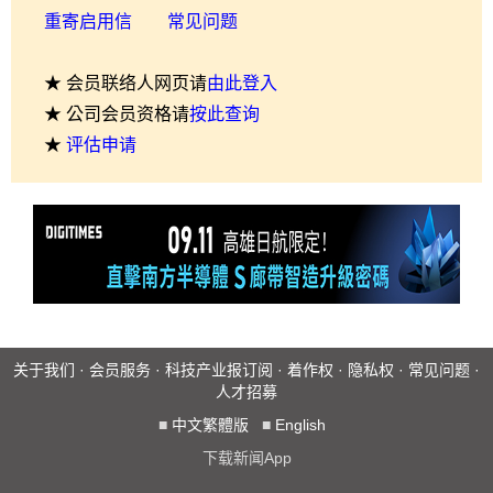
重寄启用信
常见问题
★ 会员联络人网页请
由此登入
★ 公司会员资格请
按此查询
★
评估申请
关于我们
·
会员服务
·
科技产业报订阅
·
着作权
·
隐私权
·
常见问题
·
人才招募
■
中文繁體版
■
English
下载新闻App