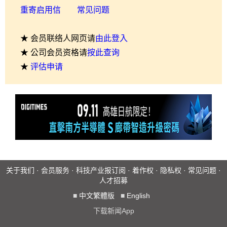
重寄启用信
常见问题
★ 会员联络人网页请
由此登入
★ 公司会员资格请
按此查询
★
评估申请
关于我们
·
会员服务
·
科技产业报订阅
·
着作权
·
隐私权
·
常见问题
·
人才招募
■
中文繁體版
■
English
下载新闻App