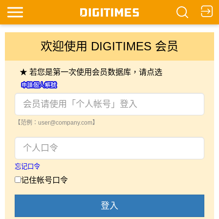
欢迎使用 DIGITIMES 会员
★ 若您是第一次使用会员数据库，请点选
【范例：user@company.com】
忘记口令
记住帐号口令
登入