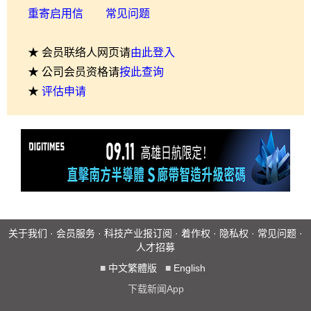
重寄启用信
常见问题
★ 会员联络人网页请
由此登入
★ 公司会员资格请
按此查询
★
评估申请
关于我们
·
会员服务
·
科技产业报订阅
·
着作权
·
隐私权
·
常见问题
·
人才招募
■
中文繁體版
■
English
下载新闻App