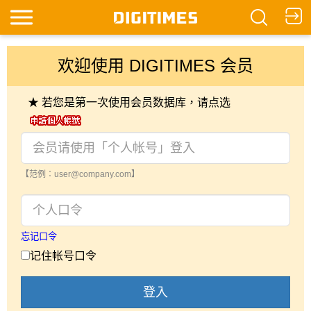
欢迎使用 DIGITIMES 会员
★ 若您是第一次使用会员数据库，请点选
【范例：user@company.com】
忘记口令
记住帐号口令
登入