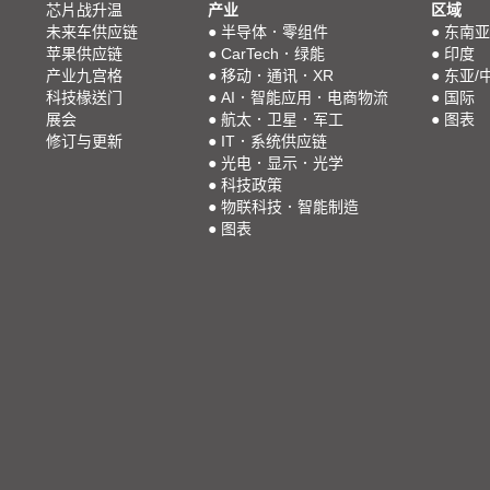
芯片战升温
产业
区域
未来车供应链
●
半导体．零组件
●
东南亚
苹果供应链
●
CarTech．绿能
●
印度
产业九宫格
●
移动．通讯．XR
●
东亚/
科技椽送门
●
AI．智能应用．电商物流
●
国际
展会
●
航太．卫星．军工
●
图表
修订与更新
●
IT．系统供应链
●
光电．显示．光学
●
科技政策
●
物联科技．智能制造
●
图表