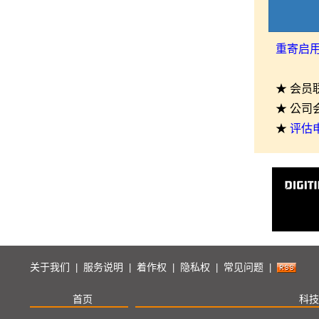
重寄启
★ 会员
★ 公司
★
评估
关于我们
服务说明
着作权
隐私权
常见问题
|
|
|
|
|
首页
科技