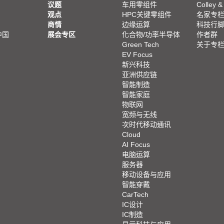
议题
车用零组件
Colley &
观点
HPC关键零组件
名家专
商情
边缘运算
科技行
中国
展会专区
化合物/功率半导体
作者群
Green Tech
关于专
EV Focus
新兴科技
亚洲供应链
智能制造
智能家庭
物联网
宽频与无线
次时代移动通讯
Cloud
AI Focus
电脑运算
服务器
移动设备与应用
智能穿戴
CarTech
IC设计
IC制造