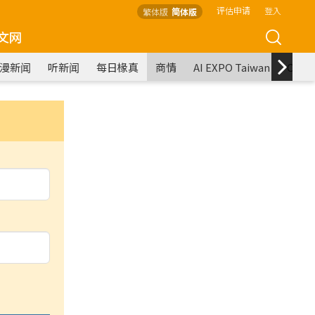
评估申请
登入
繁体版
简体版
文网
漫新闻
听新闻
每日椽真
商情
AI EXPO Taiwan
COM