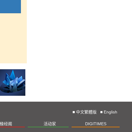
■
中文繁體版
■
English
椽经阁
活动家
DIGITIMES