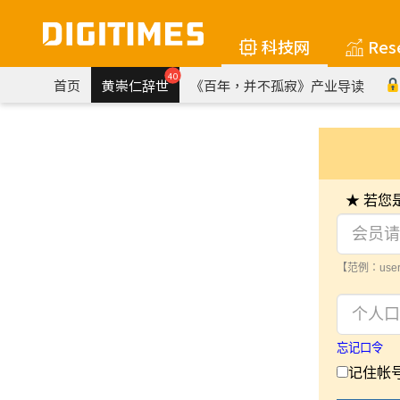
科技网
Res
40
首页
黄崇仁辞世
《百年，并不孤寂》产业导读
★ 若
【范例：user
忘记口令
记住帐