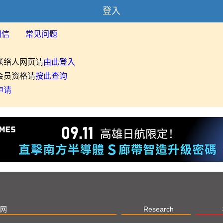
登入
用信
常见问题
联络人网页请
由此登入
会员资格请
按此查询
申请
网
Research