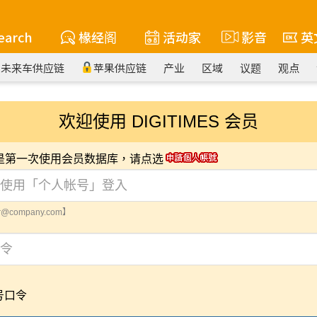
earch
椽经阁
活动家
影音
英
未来车供应链
苹果供应链
产业
区域
议题
观点
欢迎使用 DIGITIMES 会员
您是第一次使用会员数据库，请点选
@company.com】
号口令