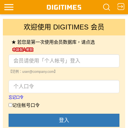
欢迎使用 DIGITIMES 会员
★ 若您是第一次使用会员数据库，请点选
【范例：user@company.com】
忘记口令
记住帐号口令
登入