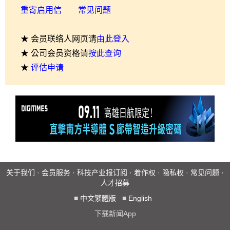
重寄启用信
常见问题
★ 会员联络人网页请
由此登入
★ 公司会员资格请
按此查询
★
评估申请
关于我们
·
会员服务
·
科技产业报订阅
·
着作权
·
隐私权
·
常见问题
·
人才招募
■
中文繁體版
■
English
下载新闻App