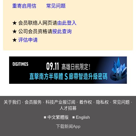
重寄启用信
常见问题
★ 会员联络人网页请
由此登入
★ 公司会员资格请
按此查询
★
评估申请
关于我们
·
会员服务
·
科技产业报订阅
·
着作权
·
隐私权
·
常见问题
·
人才招募
■
中文繁體版
■
English
下载新闻App