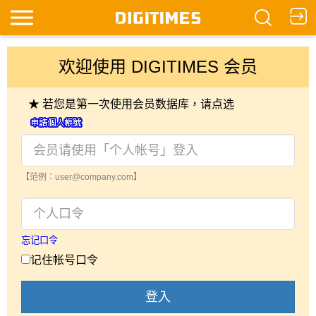
欢迎使用 DIGITIMES 会员
★ 若您是第一次使用会员数据库，请点选
【范例：user@company.com】
忘记口令
记住帐号口令
登入