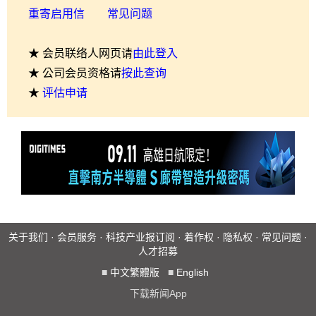
重寄启用信
常见问题
★ 会员联络人网页请
由此登入
★ 公司会员资格请
按此查询
★
评估申请
关于我们
·
会员服务
·
科技产业报订阅
·
着作权
·
隐私权
·
常见问题
·
人才招募
■
中文繁體版
■
English
下载新闻App