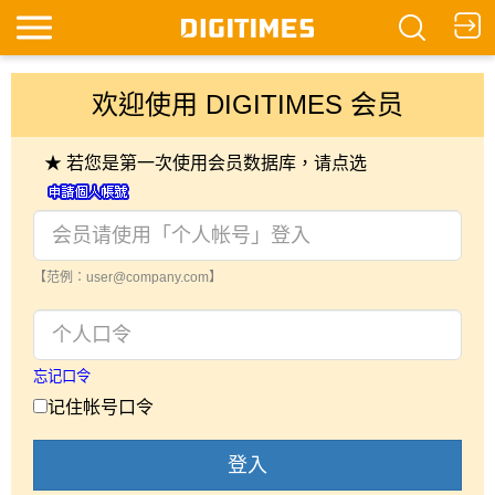
欢迎使用 DIGITIMES 会员
★ 若您是第一次使用会员数据库，请点选
【范例：user@company.com】
忘记口令
记住帐号口令
登入