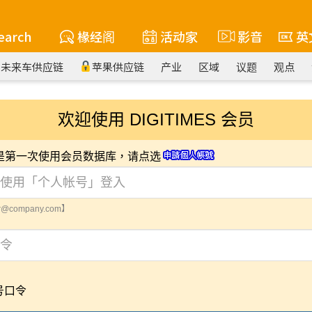
earch
椽经阁
活动家
影音
英
未来车供应链
苹果供应链
产业
区域
议题
观点
欢迎使用 DIGITIMES 会员
您是第一次使用会员数据库，请点选
@company.com】
号口令