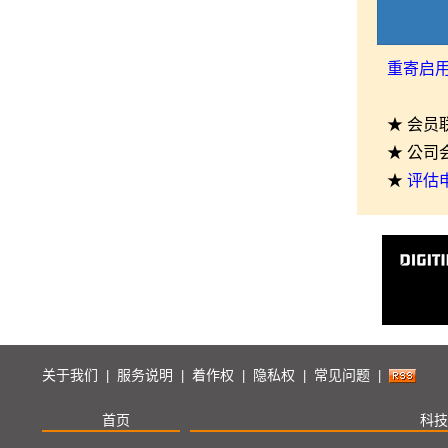
重寄启
★ 会员
★ 公司
★
评估
关于我们
服务说明
着作权
隐私权
常见问题
|
|
|
|
|
首页
科技