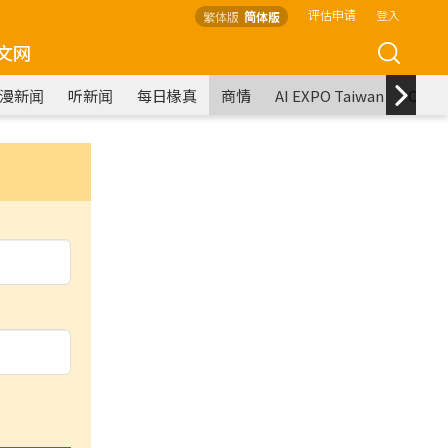
评估申请
登入
繁体版
简体版
文网
漫新闻
听新闻
每日椽真
商情
AI EXPO Taiwan
COM