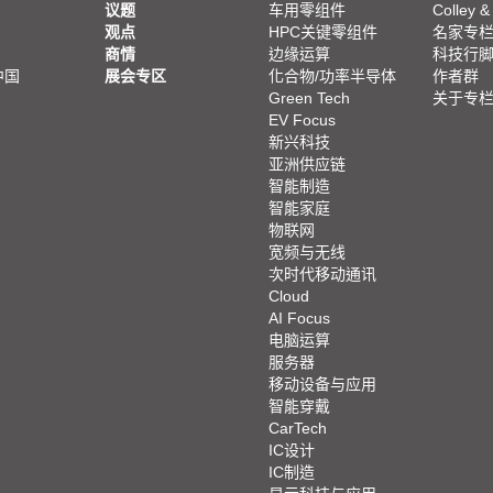
议题
车用零组件
Colley &
观点
HPC关键零组件
名家专
商情
边缘运算
科技行
中国
展会专区
化合物/功率半导体
作者群
Green Tech
关于专
EV Focus
新兴科技
亚洲供应链
智能制造
智能家庭
物联网
宽频与无线
次时代移动通讯
Cloud
AI Focus
电脑运算
服务器
移动设备与应用
智能穿戴
CarTech
IC设计
IC制造