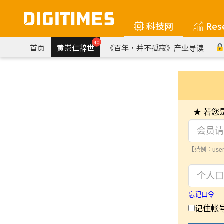
科技网
Res
40
首页
黄崇仁辞世
《百年，并不孤寂》产业导读
★ 若
【范例：user
忘记口令
记住帐