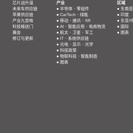
芯片战升温
产业
区域
未来车供应链
●
半导体．零组件
●
东南亚
苹果供应链
●
CarTech．绿能
●
印度
产业九宫格
●
移动．通讯．XR
●
东亚/
科技椽送门
●
AI．智能应用．电商物流
●
国际
展会
●
航太．卫星．军工
●
图表
修订与更新
●
IT．系统供应链
●
光电．显示．光学
●
科技政策
●
物联科技．智能制造
●
图表