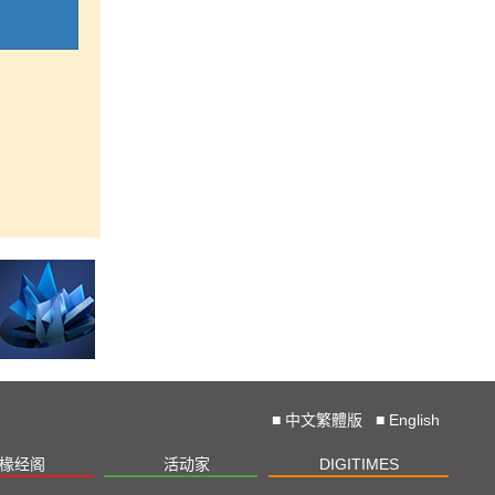
■
中文繁體版
■
English
椽经阁
活动家
DIGITIMES