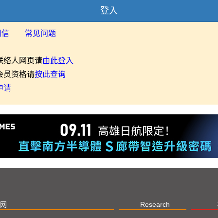
登入
用信
常见问题
联络人网页请
由此登入
会员资格请
按此查询
申请
网
Research