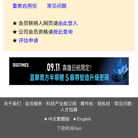
重寄启用信
常见问题
★ 会员联络人网页请
由此登入
★ 公司会员资格请
按此查询
★
评估申请
关于我们
·
会员服务
·
科技产业报订阅
·
着作权
·
隐私权
·
常见问题
·
人才招募
■
中文繁體版
■
English
下载新闻App