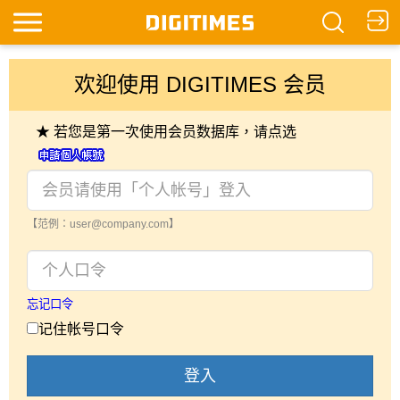
欢迎使用 DIGITIMES 会员
★ 若您是第一次使用会员数据库，请点选
【范例：user@company.com】
忘记口令
记住帐号口令
登入