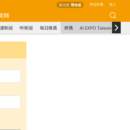
评估申请
登入
繁体版
简体版
文网
漫新闻
听新闻
每日椽真
商情
AI EXPO Taiwan
COM