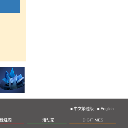
■
中文繁體版
■
English
椽经阁
活动家
DIGITIMES