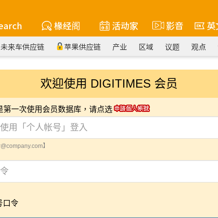
earch
椽经阁
活动家
影音
英
未来车供应链
苹果供应链
产业
区域
议题
观点
欢迎使用 DIGITIMES 会员
您是第一次使用会员数据库，请点选
@company.com】
号口令