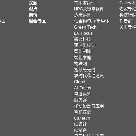
议题
车用零组件
Colley &
观点
HPC关键零组件
名家专
商情
边缘运算
科技行
中国
展会专区
化合物/功率半导体
作者群
Green Tech
关于专
EV Focus
新兴科技
亚洲供应链
智能制造
智能家庭
物联网
宽频与无线
次时代移动通讯
Cloud
AI Focus
电脑运算
服务器
移动设备与应用
智能穿戴
CarTech
IC设计
IC制造