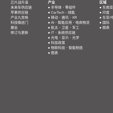
芯片战升温
产业
区域
未来车供应链
●
半导体．零组件
●
东南亚
苹果供应链
●
CarTech．绿能
●
印度
产业九宫格
●
移动．通讯．XR
●
东亚/
科技椽送门
●
AI．智能应用．电商物流
●
国际
展会
●
航太．卫星．军工
●
图表
修订与更新
●
IT．系统供应链
●
光电．显示．光学
●
科技政策
●
物联科技．智能制造
●
图表