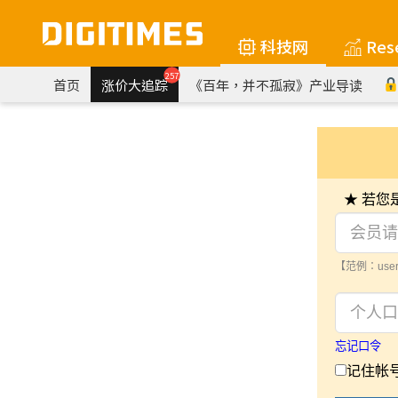
科技网
Res
257
首页
涨价大追踪
《百年，并不孤寂》产业导读
★ 若
【范例：user
忘记口令
记住帐