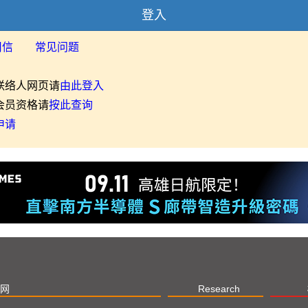
登入
用信
常见问题
联络人网页请
由此登入
会员资格请
按此查询
申请
网
Research