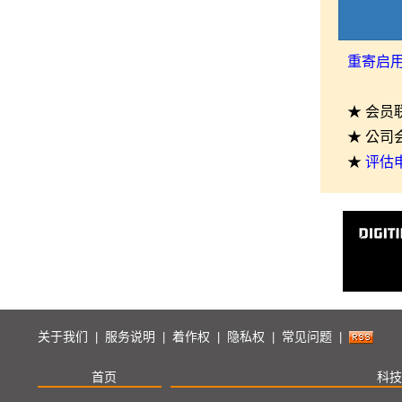
重寄启
★ 会员
★ 公司
★
评估
关于我们
服务说明
着作权
隐私权
常见问题
|
|
|
|
|
首页
科技