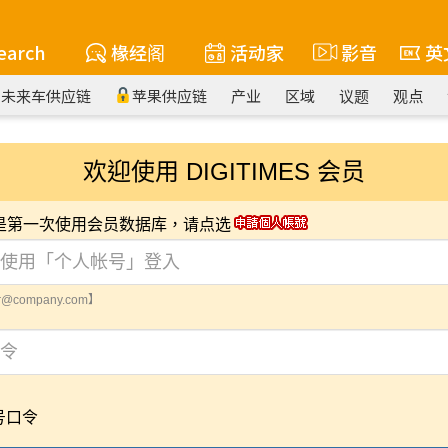
earch
椽经阁
活动家
影音
英
未来车供应链
苹果供应链
产业
区域
议题
观点
欢迎使用 DIGITIMES 会员
您是第一次使用会员数据库，请点选
@company.com】
号口令