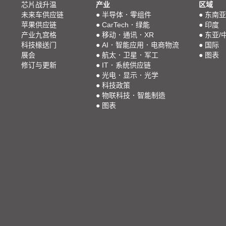
芯片战升温
产业
区域
未来车供应链
●
半导体．零组件
●
东南亚
苹果供应链
●
CarTech．绿能
●
印度
产业九宫格
●
移动．通讯．XR
●
东亚/
科技椽送门
●
AI．智能应用．电商物流
●
国际
展会
●
航太．卫星．军工
●
图表
修订与更新
●
IT．系统供应链
●
光电．显示．光学
●
科技政策
●
物联科技．智能制造
●
图表