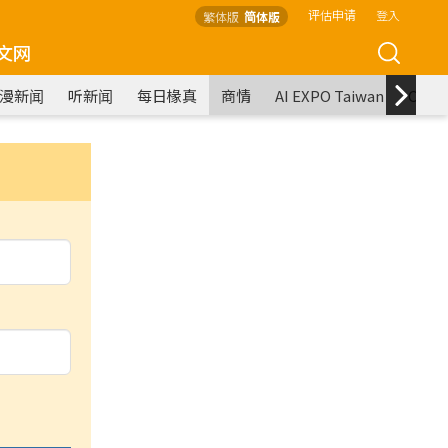
评估申请
登入
繁体版
简体版
文网
漫新闻
听新闻
每日椽真
商情
AI EXPO Taiwan
COM