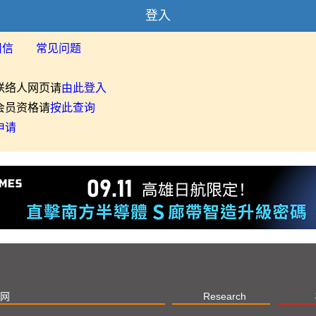
登入
用信
常见问题
联络人网页请
由此登入
会员资格请
按此查询
申请
网
Research