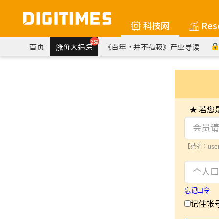
科技网
Res
259
首页
涨价大追踪
《百年，并不孤寂》产业导读
★ 若
【范例：user
忘记口令
记住帐