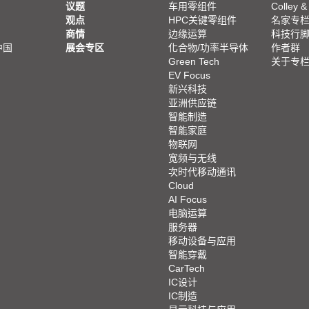
议题
车用零组件
Colley &
观点
HPC关键零组件
名家专
商情
边缘运算
科技行
中国
展会专区
化合物/功率半导体
作者群
Green Tech
关于专
EV Focus
新兴科技
亚洲供应链
智能制造
智能家庭
物联网
宽频与无线
次时代移动通讯
Cloud
AI Focus
电脑运算
服务器
移动设备与应用
智能穿戴
CarTech
IC设计
IC制造