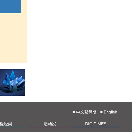
■
中文繁體版
■
English
椽经阁
活动家
DIGITIMES