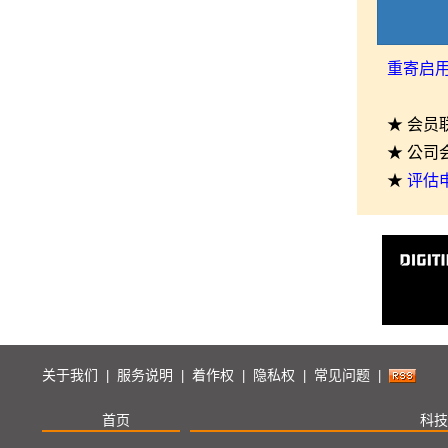
重寄启
★ 会员
★ 公司
★
评估
关于我们
服务说明
着作权
隐私权
常见问题
|
|
|
|
|
首页
科技