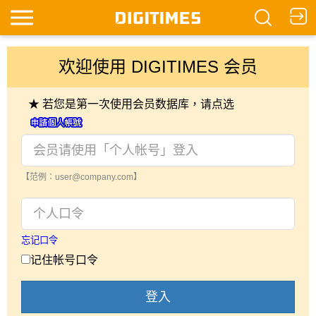
欢迎使用 DIGITIMES 会员
★ 若您是第一次使用会员数据库，请点选
【范例：user@company.com】
忘记口令
记住帐号口令
登入