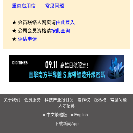
重寄启用信
常见问题
★ 会员联络人网页请
由此登入
★ 公司会员资格请
按此查询
★
评估申请
关于我们
·
会员服务
·
科技产业报订阅
·
着作权
·
隐私权
·
常见问题
·
人才招募
■
中文繁體版
■
English
下载新闻App