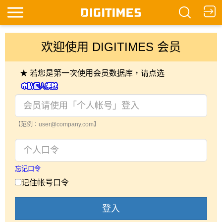
欢迎使用 DIGITIMES 会员
★ 若您是第一次使用会员数据库，请点选
【范例：user@company.com】
忘记口令
记住帐号口令
登入