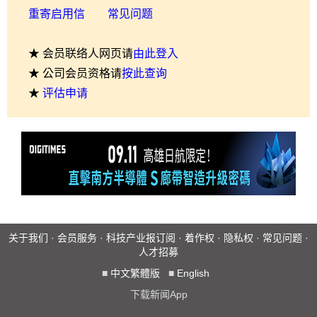
重寄启用信
常见问题
★ 会员联络人网页请
由此登入
★ 公司会员资格请
按此查询
★
评估申请
关于我们
·
会员服务
·
科技产业报订阅
·
着作权
·
隐私权
·
常见问题
·
人才招募
■
中文繁體版
■
English
下载新闻App