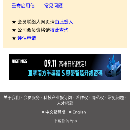
重寄启用信
常见问题
★ 会员联络人网页请
由此登入
★ 公司会员资格请
按此查询
★
评估申请
关于我们
·
会员服务
·
科技产业报订阅
·
着作权
·
隐私权
·
常见问题
·
人才招募
■
中文繁體版
■
English
下载新闻App