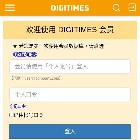
欢迎使用 DIGITIMES 会员
★ 若您是第一次使用会员数据库，请点选
【范例：user@company.com】
忘记口令
记住帐号口令
登入