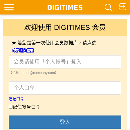
欢迎使用 DIGITIMES 会员
★ 若您是第一次使用会员数据库，请点选
【范例：user@company.com】
忘记口令
记住帐号口令
登入