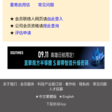
重寄启用信
常见问题
★ 会员联络人网页请
由此登入
★ 公司会员资格请
按此查询
★
评估申请
关于我们
·
会员服务
·
科技产业报订阅
·
着作权
·
隐私权
·
常见问题
·
人才招募
■
中文繁體版
■
English
下载新闻App