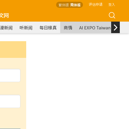
评估申请
登入
繁体版
简体版
文网
漫新闻
听新闻
每日椽真
商情
AI EXPO Taiwan
COM