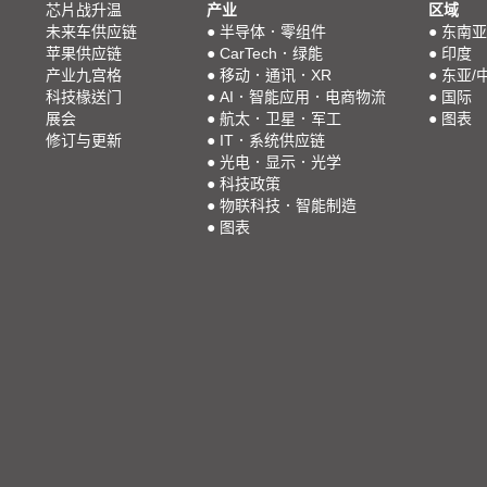
芯片战升温
产业
区域
未来车供应链
●
半导体．零组件
●
东南亚
苹果供应链
●
CarTech．绿能
●
印度
产业九宫格
●
移动．通讯．XR
●
东亚/
科技椽送门
●
AI．智能应用．电商物流
●
国际
展会
●
航太．卫星．军工
●
图表
修订与更新
●
IT．系统供应链
●
光电．显示．光学
●
科技政策
●
物联科技．智能制造
●
图表