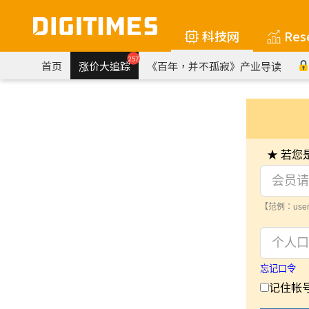
科技网
Res
257
首页
涨价大追踪
《百年，并不孤寂》产业导读
★ 若
【范例：user
忘记口令
记住帐