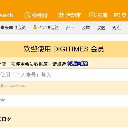
earch
椽经阁
活动家
影音
英
未来车供应链
苹果供应链
产业
区域
议题
观点
欢迎使用 DIGITIMES 会员
您是第一次使用会员数据库，请点选
@company.com】
号口令