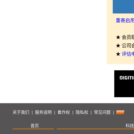
重寄启
★ 会员
★ 公司
★
评估
关于我们
服务说明
着作权
隐私权
常见问题
|
|
|
|
|
首页
科技