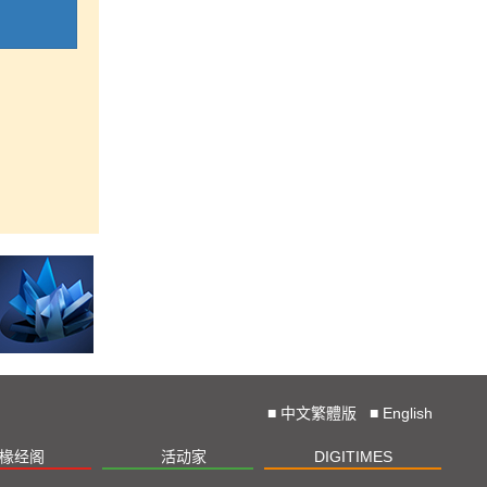
■
中文繁體版
■
English
椽经阁
活动家
DIGITIMES