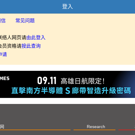
登入
用信
常见问题
联络人网页请
由此登入
会员资格请
按此查询
申请
网
Research