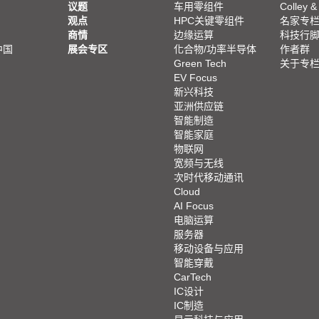
议题
车用零组件
Colley &
观点
HPC关键零组件
名家专
商情
边缘运算
科技行
中国
展会专区
化合物/功率半导体
作者群
Green Tech
关于专
EV Focus
新兴科技
亚洲供应链
智能制造
智能家庭
物联网
宽频与无线
次时代移动通讯
Cloud
AI Focus
电脑运算
服务器
移动设备与应用
智能穿戴
CarTech
IC设计
IC制造