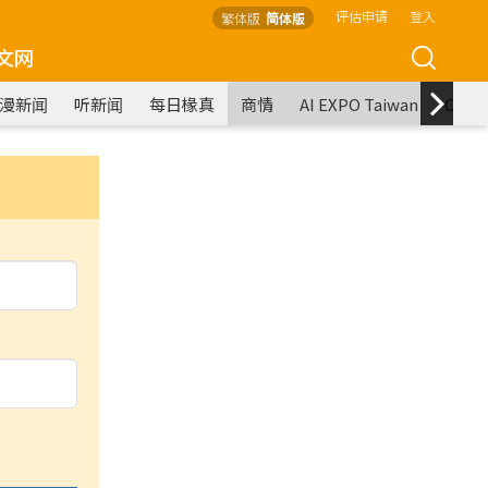
评估申请
登入
繁体版
简体版
文网
漫新闻
听新闻
每日椽真
商情
AI EXPO Taiwan
COM