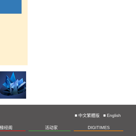
■
中文繁體版
■
English
椽经阁
活动家
DIGITIMES