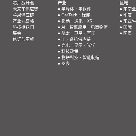
芯片战升温
产业
区域
未来车供应链
●
半导体．零组件
●
东南亚
苹果供应链
●
CarTech．绿能
●
印度
产业九宫格
●
移动．通讯．XR
●
东亚/
科技椽送门
●
AI．智能应用．电商物流
●
国际
展会
●
航太．卫星．军工
●
图表
修订与更新
●
IT．系统供应链
●
光电．显示．光学
●
科技政策
●
物联科技．智能制造
●
图表