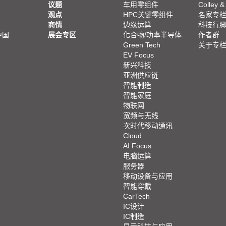
议题
车用零组件
Colley &
观点
HPC关键零组件
名家专
商情
边缘运算
科技行
中国
展会专区
化合物/功率半导体
作者群
Green Tech
关于专
EV Focus
新兴科技
亚洲供应链
智能制造
智能家庭
物联网
宽频与无线
次时代移动通讯
Cloud
AI Focus
电脑运算
服务器
移动设备与应用
智能穿戴
CarTech
IC设计
IC制造