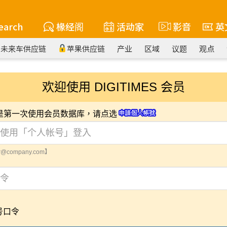
earch
椽经阁
活动家
影音
英
未来车供应链
苹果供应链
产业
区域
议题
观点
欢迎使用 DIGITIMES 会员
您是第一次使用会员数据库，请点选
@company.com】
号口令