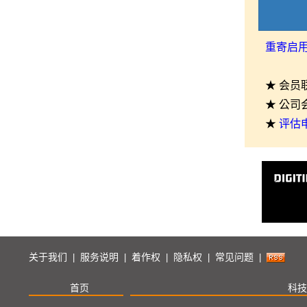
重寄启
★ 会员
★ 公司
★
评估
关于我们
服务说明
着作权
隐私权
常见问题
|
|
|
|
|
首页
科技