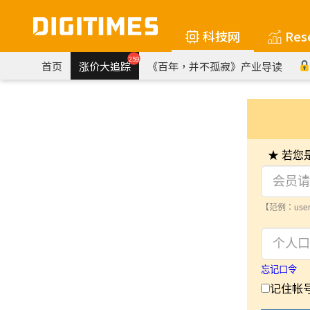
科技网
Res
259
首页
涨价大追踪
《百年，并不孤寂》产业导读
★ 若
【范例：user
忘记口令
记住帐