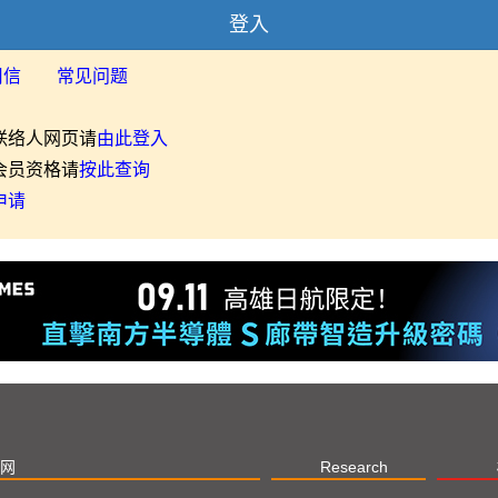
登入
用信
常见问题
联络人网页请
由此登入
会员资格请
按此查询
申请
网
Research