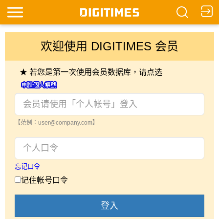
欢迎使用 DIGITIMES 会员
★ 若您是第一次使用会员数据库，请点选
【范例：user@company.com】
忘记口令
记住帐号口令
登入