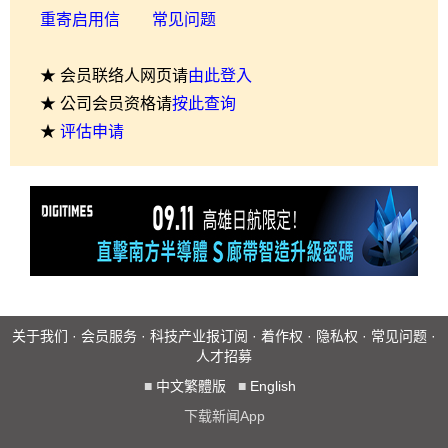
重寄启用信
常见问题
★ 会员联络人网页请
由此登入
★ 公司会员资格请
按此查询
★
评估申请
关于我们
·
会员服务
·
科技产业报订阅
·
着作权
·
隐私权
·
常见问题
·
人才招募
■
中文繁體版
■
English
下载新闻App