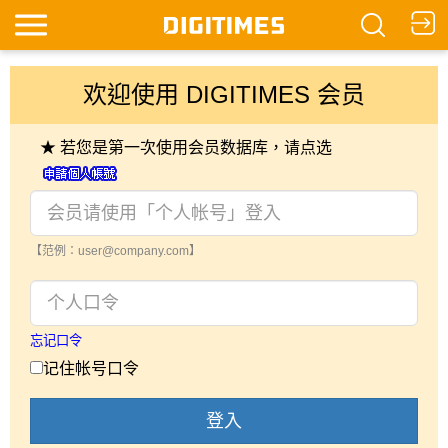
欢迎使用 DIGITIMES 会员
★ 若您是第一次使用会员数据库，请点选
【范例：user@company.com】
忘记口令
记住帐号口令
登入