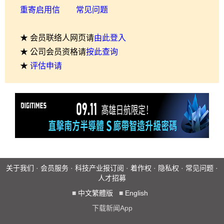
重寄启用信
常见问题
★ 会员联络人网页请
由此登入
★ 公司会员资格请
按此查询
★
评估申请
关于我们
·
会员服务
·
科技产业报订阅
·
着作权
·
隐私权
·
常见问题
·
人才招募
■
中文繁體版
■
English
下载新闻App