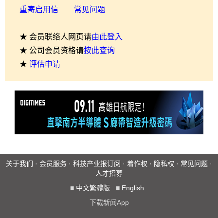
重寄启用信
常见问题
★ 会员联络人网页请
由此登入
★ 公司会员资格请
按此查询
★
评估申请
关于我们
·
会员服务
·
科技产业报订阅
·
着作权
·
隐私权
·
常见问题
·
人才招募
■
中文繁體版
■
English
下载新闻App