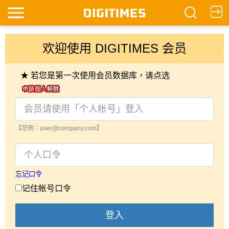
欢迎使用 DIGITIMES 会员
★ 若您是第一次使用会员数据库，请点选
【范例：user@company.com】
忘记口令
记住帐号口令
登入