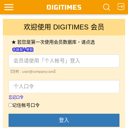
欢迎使用 DIGITIMES 会员
★ 若您是第一次使用会员数据库，请点选
【范例：user@company.com】
忘记口令
记住帐号口令
登入