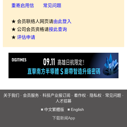
重寄启用信
常见问题
★ 会员联络人网页请
由此登入
★ 公司会员资格请
按此查询
★
评估申请
关于我们
·
会员服务
·
科技产业报订阅
·
着作权
·
隐私权
·
常见问题
·
人才招募
■
中文繁體版
■
English
下载新闻App