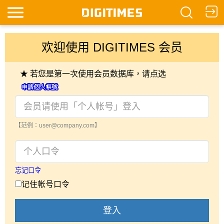
欢迎使用 DIGITIMES 会员
★ 若您是第一次使用会员数据库，请点选
【范例：user@company.com】
忘记口令
记住帐号口令
登入