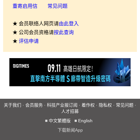
重寄启用信
常见问题
★ 会员联络人网页请
由此登入
★ 公司会员资格请
按此查询
★
评估申请
关于我们
·
会员服务
·
科技产业报订阅
·
着作权
·
隐私权
·
常见问题
·
人才招募
■
中文繁體版
■
English
下载新闻App