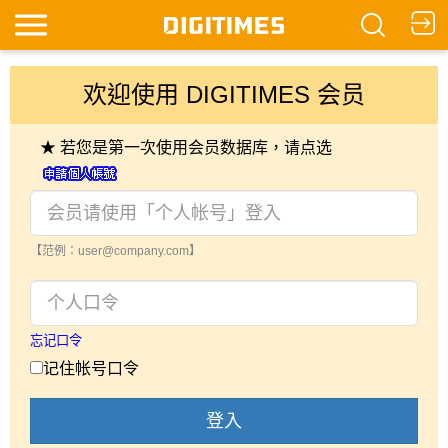
欢迎使用 DIGITIMES 会员
★ 若您是第一次使用会员数据库，请点选
【范例：user@company.com】
忘记口令
记住帐号口令
登入