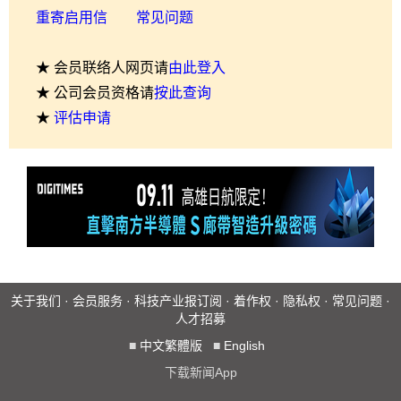
重寄启用信
常见问题
★ 会员联络人网页请
由此登入
★ 公司会员资格请
按此查询
★
评估申请
关于我们
·
会员服务
·
科技产业报订阅
·
着作权
·
隐私权
·
常见问题
·
人才招募
■
中文繁體版
■
English
下载新闻App