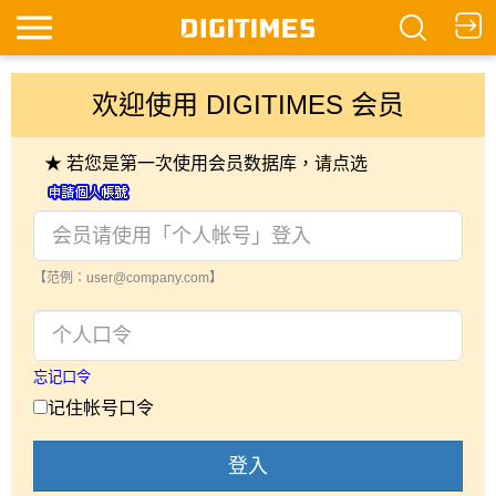
欢迎使用 DIGITIMES 会员
★ 若您是第一次使用会员数据库，请点选
【范例：user@company.com】
忘记口令
记住帐号口令
登入