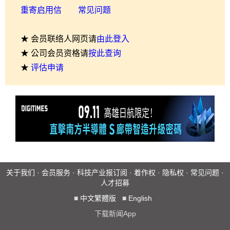
重寄启用信
常见问题
★ 会员联络人网页请
由此登入
★ 公司会员资格请
按此查询
★
评估申请
关于我们
·
会员服务
·
科技产业报订阅
·
着作权
·
隐私权
·
常见问题
·
人才招募
■
中文繁體版
■
English
下载新闻App