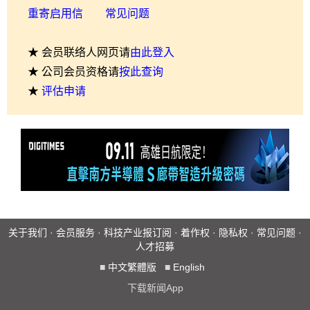
重寄启用信
常见问题
★ 会员联络人网页请
由此登入
★ 公司会员资格请
按此查询
★
评估申请
关于我们
·
会员服务
·
科技产业报订阅
·
着作权
·
隐私权
·
常见问题
·
人才招募
■
中文繁體版
■
English
下载新闻App