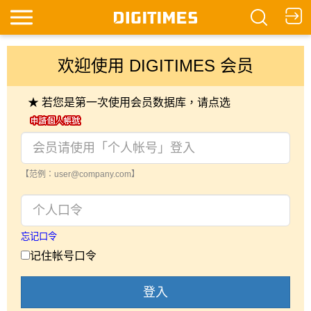
欢迎使用 DIGITIMES 会员
★ 若您是第一次使用会员数据库，请点选
【范例：user@company.com】
忘记口令
记住帐号口令
登入