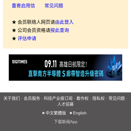
重寄启用信
常见问题
★ 会员联络人网页请
由此登入
★ 公司会员资格请
按此查询
★
评估申请
关于我们
·
会员服务
·
科技产业报订阅
·
着作权
·
隐私权
·
常见问题
·
人才招募
■
中文繁體版
■
English
下载新闻App