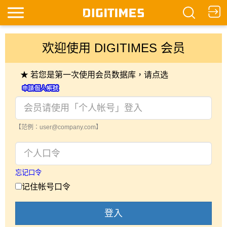
欢迎使用 DIGITIMES 会员
★ 若您是第一次使用会员数据库，请点选
【范例：user@company.com】
忘记口令
记住帐号口令
登入