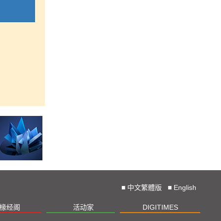
■
中文繁體版
■
English
椽经阁
活动家
DIGITIMES