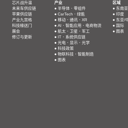
芯片战升温
产业
区域
未来车供应链
●
半导体．零组件
●
东南亚
苹果供应链
●
CarTech．绿能
●
印度
产业九宫格
●
移动．通讯．XR
●
东亚/
科技椽送门
●
AI．智能应用．电商物流
●
国际
展会
●
航太．卫星．军工
●
图表
修订与更新
●
IT．系统供应链
●
光电．显示．光学
●
科技政策
●
物联科技．智能制造
●
图表