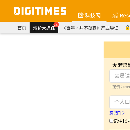
科技网
Res
259
首页
涨价大追踪
《百年，并不孤寂》产业导读
★ 若
【范例：user
忘记口令
记住帐