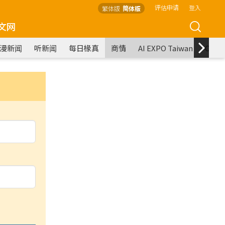
评估申请
登入
繁体版
简体版
文网
漫新闻
听新闻
每日椽真
商情
AI EXPO Taiwan
COM