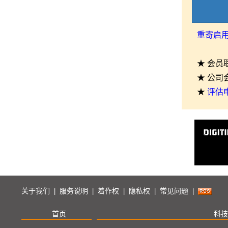
重寄启
★ 会员
★ 公司
★
评估
关于我们
服务说明
着作权
隐私权
常见问题
|
|
|
|
|
首页
科技