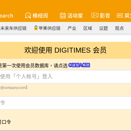
earch
椽经阁
活动家
影音
英
未来车供应链
苹果供应链
产业
区域
议题
观点
欢迎使用 DIGITIMES 会员
您是第一次使用会员数据库，请点选
@company.com】
号口令