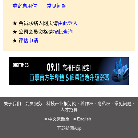
重寄启用信
常见问题
★ 会员联络人网页请
由此登入
★ 公司会员资格请
按此查询
★
评估申请
关于我们
·
会员服务
·
科技产业报订阅
·
着作权
·
隐私权
·
常见问题
·
人才招募
■
中文繁體版
■
English
下载新闻App