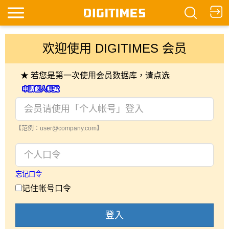
欢迎使用 DIGITIMES 会员
★ 若您是第一次使用会员数据库，请点选
【范例：user@company.com】
忘记口令
记住帐号口令
登入