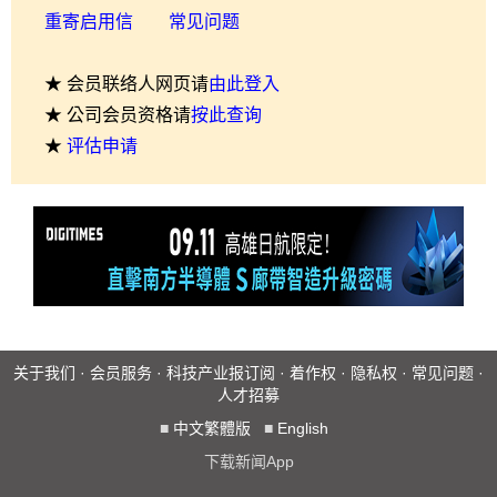
重寄启用信
常见问题
★ 会员联络人网页请
由此登入
★ 公司会员资格请
按此查询
★
评估申请
关于我们
·
会员服务
·
科技产业报订阅
·
着作权
·
隐私权
·
常见问题
·
人才招募
■
中文繁體版
■
English
下载新闻App