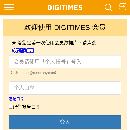
欢迎使用 DIGITIMES 会员
★ 若您是第一次使用会员数据库，请点选
【范例：user@company.com】
忘记口令
记住帐号口令
登入