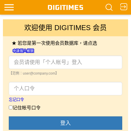
欢迎使用 DIGITIMES 会员
★ 若您是第一次使用会员数据库，请点选
【范例：user@company.com】
忘记口令
记住帐号口令
登入