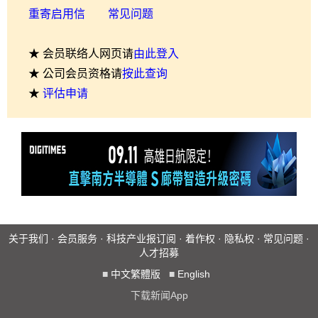
重寄启用信
常见问题
★ 会员联络人网页请
由此登入
★ 公司会员资格请
按此查询
★
评估申请
关于我们
·
会员服务
·
科技产业报订阅
·
着作权
·
隐私权
·
常见问题
·
人才招募
■
中文繁體版
■
English
下载新闻App