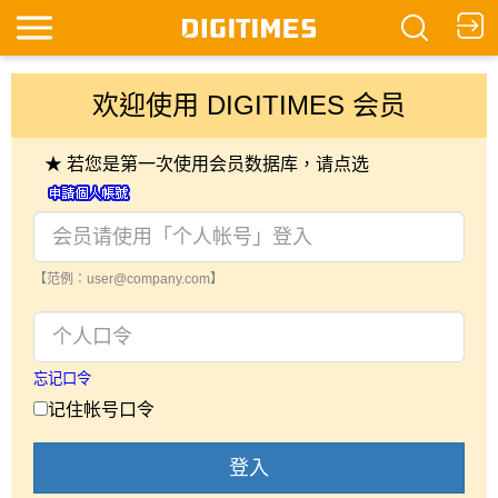
欢迎使用 DIGITIMES 会员
★ 若您是第一次使用会员数据库，请点选
【范例：user@company.com】
忘记口令
记住帐号口令
登入