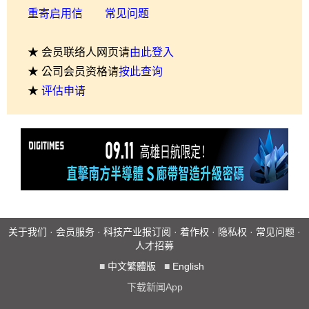
重寄启用信
常见问题
★ 会员联络人网页请
由此登入
★ 公司会员资格请
按此查询
★
评估申请
关于我们
·
会员服务
·
科技产业报订阅
·
着作权
·
隐私权
·
常见问题
·
人才招募
■
中文繁體版
■
English
下载新闻App