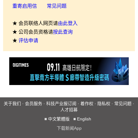
重寄启用信
常见问题
★ 会员联络人网页请
由此登入
★ 公司会员资格请
按此查询
★
评估申请
关于我们
·
会员服务
·
科技产业报订阅
·
着作权
·
隐私权
·
常见问题
·
人才招募
■
中文繁體版
■
English
下载新闻App