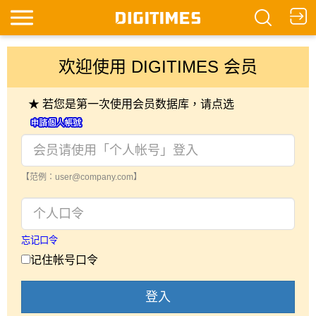
欢迎使用 DIGITIMES 会员
★ 若您是第一次使用会员数据库，请点选
【范例：user@company.com】
忘记口令
记住帐号口令
登入