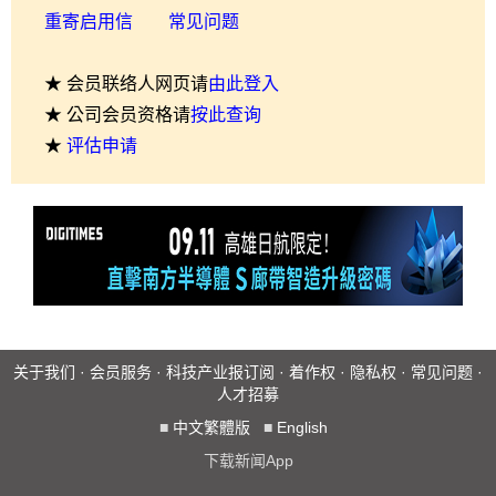
重寄启用信
常见问题
★ 会员联络人网页请
由此登入
★ 公司会员资格请
按此查询
★
评估申请
关于我们
·
会员服务
·
科技产业报订阅
·
着作权
·
隐私权
·
常见问题
·
人才招募
■
中文繁體版
■
English
下载新闻App