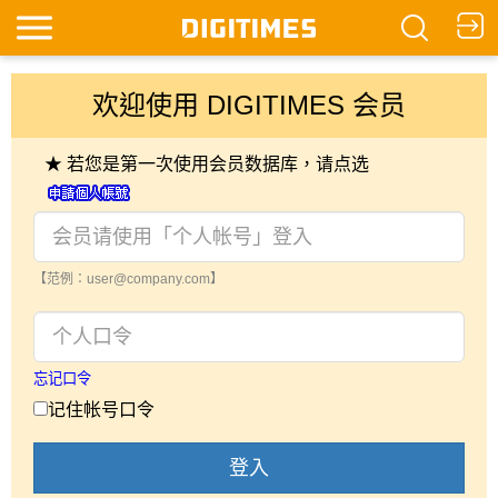
欢迎使用 DIGITIMES 会员
★ 若您是第一次使用会员数据库，请点选
【范例：user@company.com】
忘记口令
记住帐号口令
登入