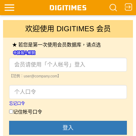
欢迎使用 DIGITIMES 会员
★ 若您是第一次使用会员数据库，请点选
【范例：user@company.com】
忘记口令
记住帐号口令
登入