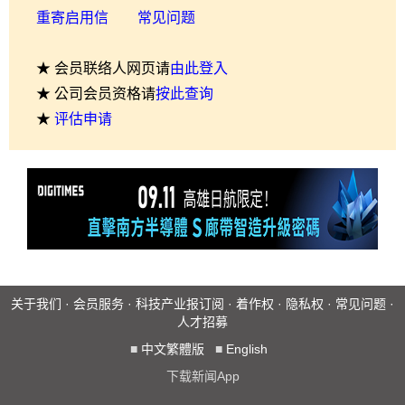
重寄启用信
常见问题
★ 会员联络人网页请
由此登入
★ 公司会员资格请
按此查询
★
评估申请
关于我们
·
会员服务
·
科技产业报订阅
·
着作权
·
隐私权
·
常见问题
·
人才招募
■
中文繁體版
■
English
下载新闻App