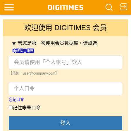
欢迎使用 DIGITIMES 会员
★ 若您是第一次使用会员数据库，请点选
【范例：user@company.com】
忘记口令
记住帐号口令
登入