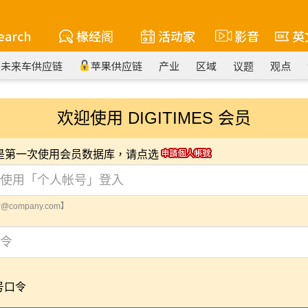
earch
椽经阁
活动家
影音
英
未来车供应链
苹果供应链
产业
区域
议题
观点
欢迎使用 DIGITIMES 会员
您是第一次使用会员数据库，请点选
@company.com】
号口令