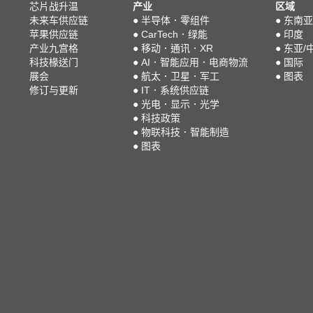
芯片战升温
产业
区域
未来车供应链
●
半导体．零组件
●
东南亚
苹果供应链
●
CarTech．绿能
●
印度
产业九宫格
●
移动．通讯．XR
●
东亚/
科技椽送门
●
AI．智能应用．电商物流
●
国际
展会
●
航太．卫星．军工
●
图表
修订与更新
●
IT．系统供应链
●
光电．显示．光学
●
科技政策
●
物联科技．智能制造
●
图表