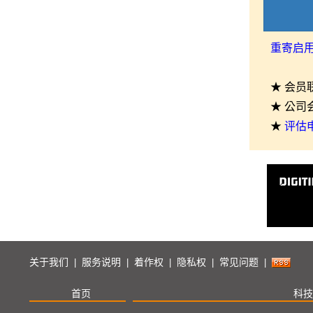
重寄启
★ 会员
★ 公司
★
评估
关于我们
服务说明
着作权
隐私权
常见问题
|
|
|
|
|
首页
科技