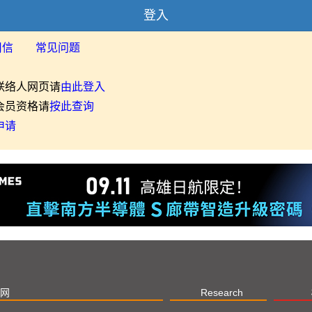
登入
用信
常见问题
联络人网页请
由此登入
会员资格请
按此查询
申请
网
Research