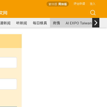
评估申请
登入
繁体版
简体版
文网
漫新闻
听新闻
每日椽真
商情
AI EXPO Taiwan
COM