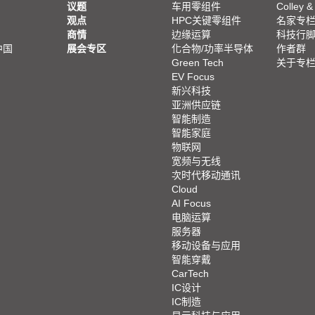
议题
车用零组件
Colley &
观点
HPC关键零组件
名家专
商情
边缘运算
科技行
中国
展会专区
化合物/功率半导体
作者群
Green Tech
关于专
EV Focus
新兴科技
亚洲供应链
智能制造
智能家庭
物联网
宽频与无线
次时代移动通讯
Cloud
AI Focus
电脑运算
服务器
移动设备与应用
智能穿戴
CarTech
IC设计
IC制造