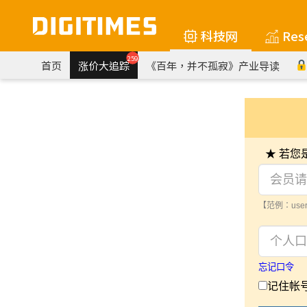
科技网
Res
259
首页
涨价大追踪
《百年，并不孤寂》产业导读
★ 若
【范例：user
忘记口令
记住帐