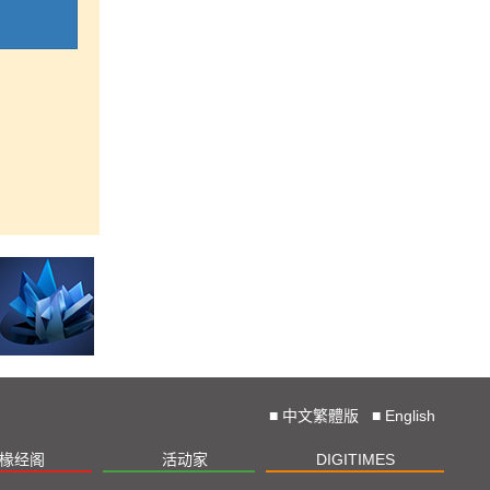
■
中文繁體版
■
English
椽经阁
活动家
DIGITIMES