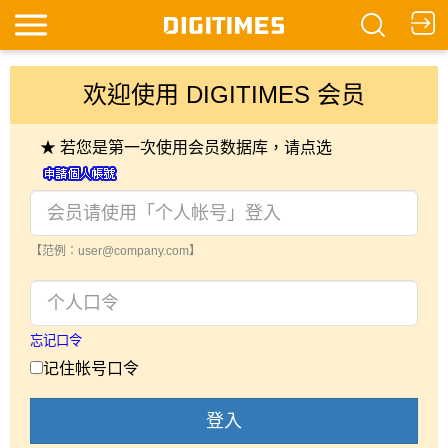
欢迎使用 DIGITIMES 会员
★ 若您是第一次使用会员数据库，请点选
【范例：user@company.com】
忘记口令
记住帐号口令
登入