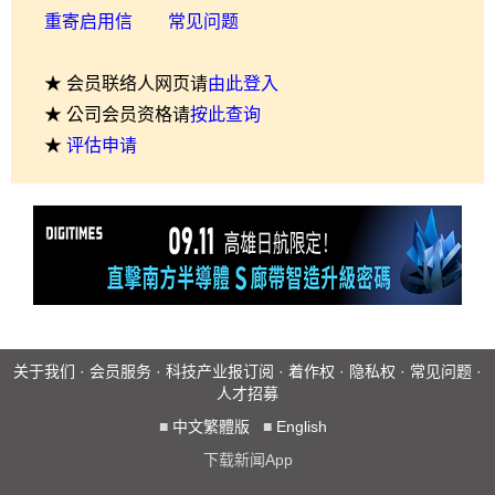
重寄启用信
常见问题
★ 会员联络人网页请
由此登入
★ 公司会员资格请
按此查询
★
评估申请
关于我们
·
会员服务
·
科技产业报订阅
·
着作权
·
隐私权
·
常见问题
·
人才招募
■
中文繁體版
■
English
下载新闻App