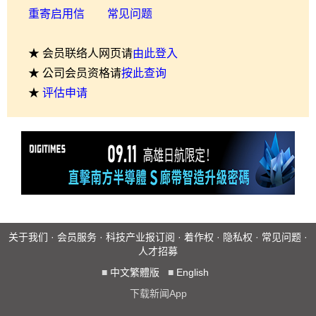
重寄启用信
常见问题
★ 会员联络人网页请
由此登入
★ 公司会员资格请
按此查询
★
评估申请
关于我们
·
会员服务
·
科技产业报订阅
·
着作权
·
隐私权
·
常见问题
·
人才招募
■
中文繁體版
■
English
下载新闻App