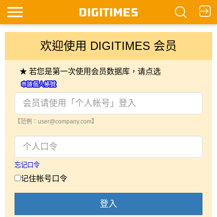
欢迎使用 DIGITIMES 会员
★ 若您是第一次使用会员数据库，请点选
【范例：user@company.com】
忘记口令
记住帐号口令
登入