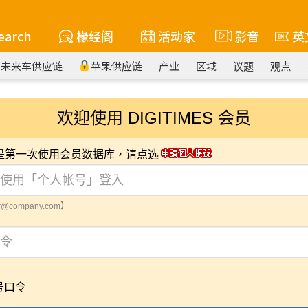
earch
椽经阁
活动家
影音
英
未来车供应链
苹果供应链
产业
区域
议题
观点
欢迎使用 DIGITIMES 会员
您是第一次使用会员数据库，请点选
@company.com】
号口令