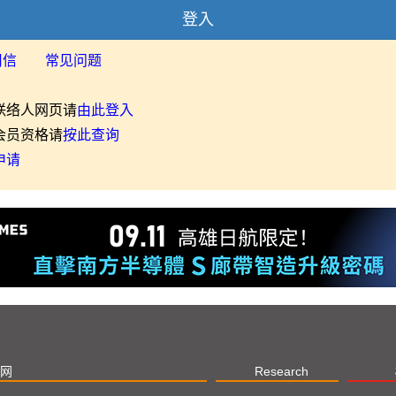
登入
用信
常见问题
联络人网页请
由此登入
会员资格请
按此查询
申请
网
Research