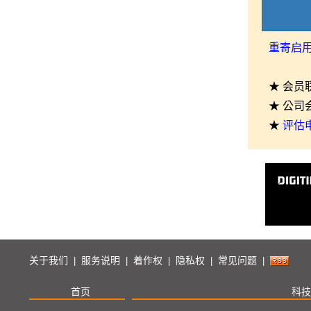
重寄启
★ 会员
★ 公司
★
评估
关于我们
服务说明
着作权
隐私权
常见问题
|
|
|
|
|
首页
科技