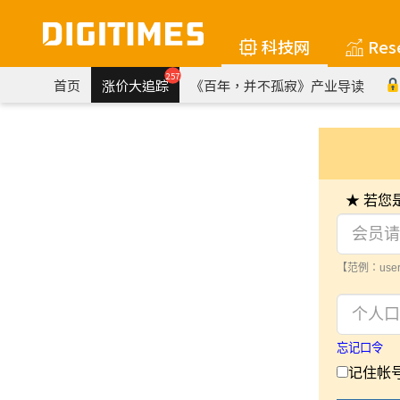
科技网
Res
257
首页
涨价大追踪
《百年，并不孤寂》产业导读
★ 若
【范例：user
忘记口令
记住帐