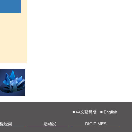
■
中文繁體版
■
English
椽经阁
活动家
DIGITIMES