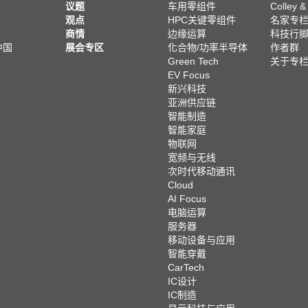
议题
车用零组件
Colley &
观点
HPC关键零组件
名家专
商情
边缘运算
科技行
中国
展会专区
化合物/功率半导体
作者群
Green Tech
关于专
EV Focus
新兴科技
亚洲供应链
智能制造
智能家庭
物联网
宽频与无线
次时代移动通讯
Cloud
AI Focus
电脑运算
服务器
移动设备与应用
智能穿戴
CarTech
IC设计
IC制造