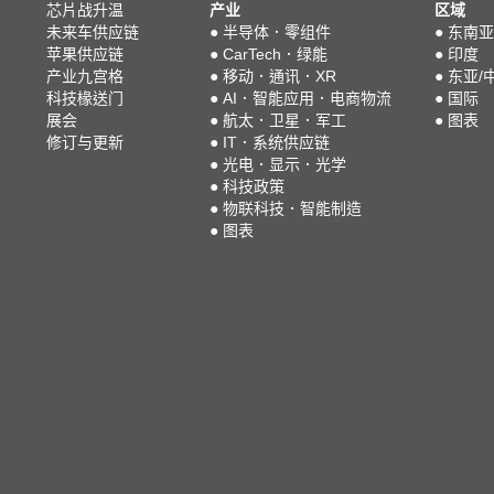
芯片战升温
产业
区域
未来车供应链
●
半导体．零组件
●
东南亚
苹果供应链
●
CarTech．绿能
●
印度
产业九宫格
●
移动．通讯．XR
●
东亚/
科技椽送门
●
AI．智能应用．电商物流
●
国际
展会
●
航太．卫星．军工
●
图表
修订与更新
●
IT．系统供应链
●
光电．显示．光学
●
科技政策
●
物联科技．智能制造
●
图表