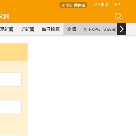
评估申请
登入
繁体版
简体版
文网
漫新闻
听新闻
每日椽真
商情
AI EXPO Taiwan
COM