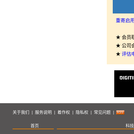
重寄启
★ 会员
★ 公司
★
评估
关于我们
服务说明
着作权
隐私权
常见问题
|
|
|
|
|
首页
科技