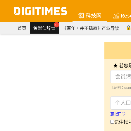
科技网
Res
40
首页
黄崇仁辞世
《百年，并不孤寂》产业导读
★ 若
【范例：user
忘记口令
记住帐