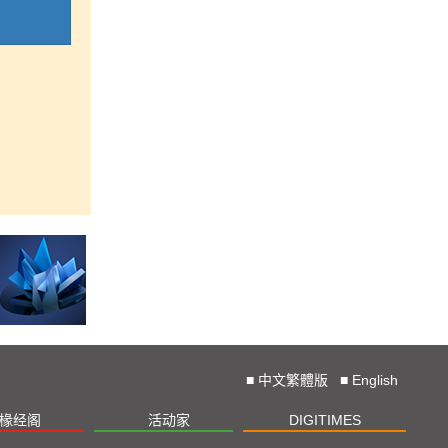
■
中文繁體版
■
English
椽经阁
活动家
DIGITIMES