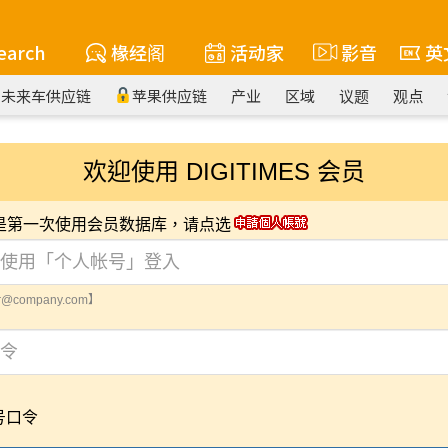
earch
椽经阁
活动家
影音
英
未来车供应链
苹果供应链
产业
区域
议题
观点
欢迎使用 DIGITIMES 会员
您是第一次使用会员数据库，请点选
@company.com】
号口令