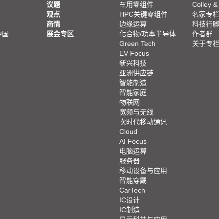
议题
车用零组件
Colley &
观点
HPC关键零组件
名家专
商情
边缘运算
科技行
中国
展会专区
化合物/功率半导体
作者群
Green Tech
关于专
EV Focus
新兴科技
亚洲供应链
智能制造
智能家庭
物联网
宽频与无线
次时代移动通讯
Cloud
AI Focus
电脑运算
服务器
移动设备与应用
智能穿戴
CarTech
IC设计
IC制造