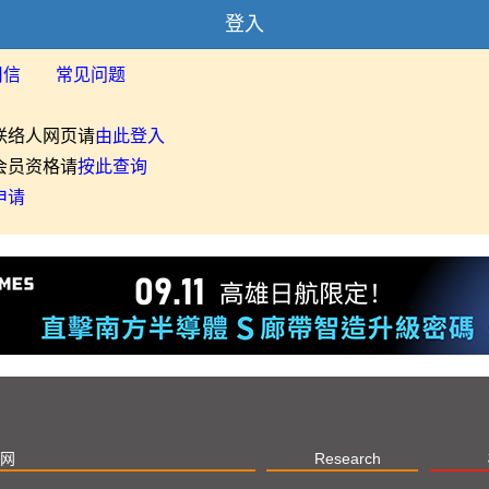
登入
用信
常见问题
联络人网页请
由此登入
会员资格请
按此查询
申请
网
Research