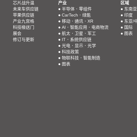
芯片战升温
产业
区域
未来车供应链
●
半导体．零组件
●
东南亚
苹果供应链
●
CarTech．绿能
●
印度
产业九宫格
●
移动．通讯．XR
●
东亚/
科技椽送门
●
AI．智能应用．电商物流
●
国际
展会
●
航太．卫星．军工
●
图表
修订与更新
●
IT．系统供应链
●
光电．显示．光学
●
科技政策
●
物联科技．智能制造
●
图表