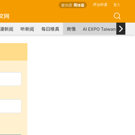
评估申请
登入
繁体版
简体版
文网
漫新闻
听新闻
每日椽真
商情
AI EXPO Taiwan
COM